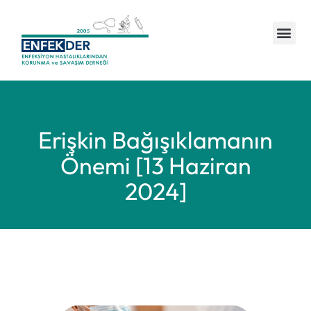
Yönetim ve Üyeler
Duyuru ve Haberler
Erişkin Bağışıklamanın
Önemi [13 Haziran
2024]