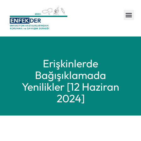
Yönetim ve Üyeler
Duyuru ve Haberler
Erişkinlerde
Bağışıklamada
Yenilikler [12 Haziran
2024]